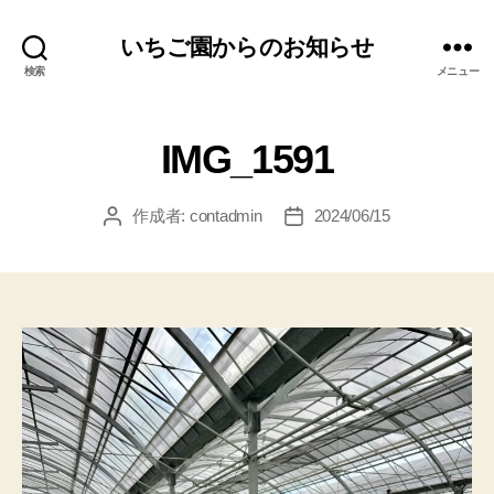
いちご園からのお知らせ
検索
メニュー
IMG_1591
作成者:
contadmin
2024/06/15
投
投
稿
稿
者
日