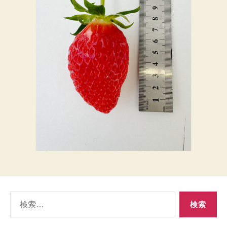
検
索
対