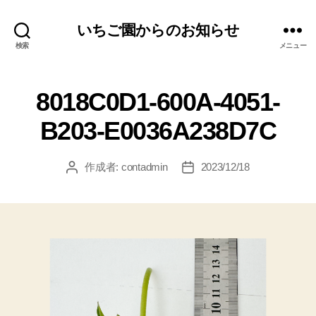
いちご園からのお知らせ
検索
メニュー
8018C0D1-600A-4051-
B203-E0036A238D7C
作成者:
contadmin
2023/12/18
投
投
稿
稿
者
日